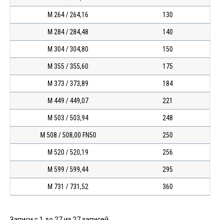
М 264 / 264,16
130
М 284 / 284,48
140
М 304 / 304,80
150
М 355 / 355,60
175
М 373 / 373,89
184
М 449 / 449,07
221
М 503 / 503,94
248
М 508 / 508,00 FN50
250
М 520 / 520,19
256
М 599 / 599,44
295
М 731 / 731,52
360
Записи с 1 до 27 из 27 записей