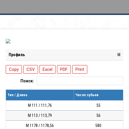
Профиль
M
Copy
CSV
Excel
PDF
Print
Поиск:
Тип / Длина
Число зубьев
М 111 / 111,76
55
М 113 / 113,79
56
М 1178 / 1178,56
580