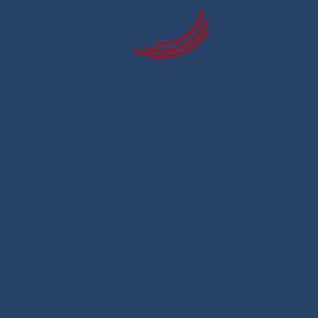
Зубчатые ремни MEGADYNE
ISORAN XH
Зубчатые ремни MEGADYNE
ISORAN XL
Зубчатые ремни MEGADYNE
ISORAN XXH
Шевронные зубчатые ремни CONTI
SYLENTSYNC ( Goodyear Eagle Pd
NRG yellow )
Звездочки цепные
Расточенные ступицы
Стальные и из нержавеющей стали
Стальные диски
Расточенные с обработанными зубьями
Готовые к монтажу
Двойные диски со съемными
ступицами для двух простых цепей
Чугунные колеса
Со съемными ступицами
Двойные диски для двух простых
цепей
Стальные
Чугунные колеса
Съемные ступицы
Шкивы для ремней