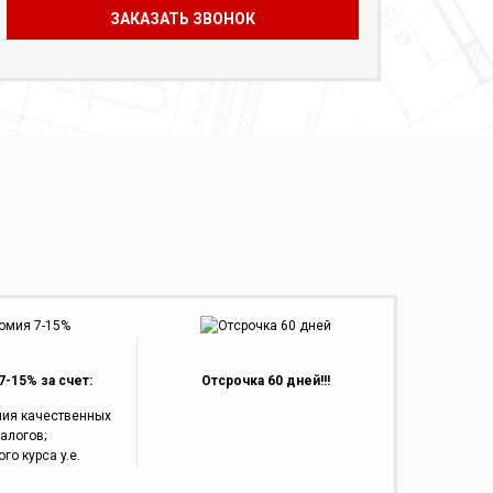
-15% за счет:
Отсрочка 60 дней!!!
ния качественных
алогов;
го курса y.e.