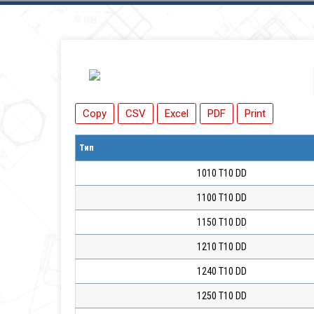
Copy
CSV
Excel
PDF
Print
Тип
1010 T10 DD
1100 T10 DD
1150 T10 DD
1210 T10 DD
1240 T10 DD
1250 T10 DD