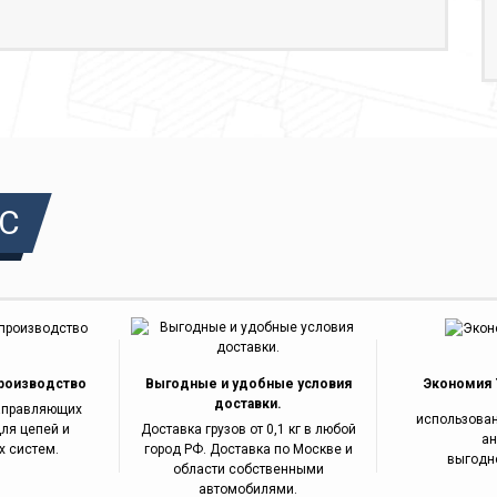
С
роизводство
Выгодные и удобные условия
Экономия 7
доставки.
аправляющих
использова
ля цепей и
Доставка грузов от 0,1 кг в любой
ан
х систем.
город РФ. Доставка по Москве и
выгодно
области собственными
автомобилями.