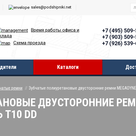
sales@podshipniki.net
Время работы офиcа и
+7 (495) 509
клада
+7 (903) 509
+7 (926) 539
Схема проезда
дители
Каталоги
Дос
чатые ремни
Зубчатые полиуретановые двусторонние ремни MEGADYN
АНОВЫЕ ДВУСТОРОННИЕ РЕМ
 T10 DD