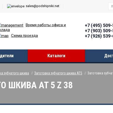
sales@podshipniki.net
Время работы офиcа и
+7 (495) 509
клада
+7 (903) 509
+7 (926) 539
Схема проезда
дители
Каталоги
Дос
ка зубчатого шкива
Заготовка зубчатого шкива AT5
Заготовка зубча
 ШКИВА AT 5 Z 38