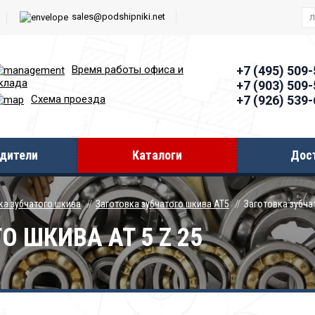
sales@podshipniki.net
Время работы офиcа и
+7 (495) 509
клада
+7 (903) 509
+7 (926) 539
Схема проезда
дители
Каталоги
Дос
ка зубчатого шкива
Заготовка зубчатого шкива AT5
Заготовка зубча
 ШКИВА AT 5 Z 25