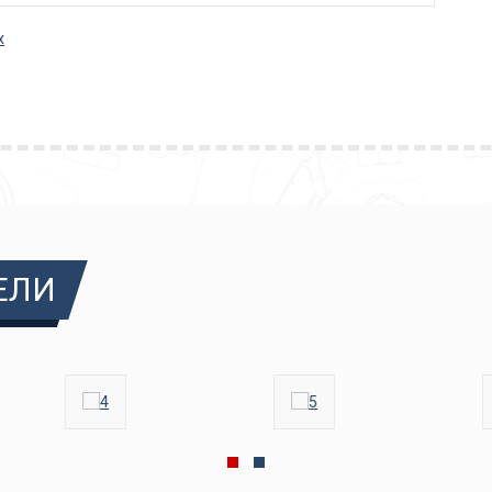
х
ЕЛИ