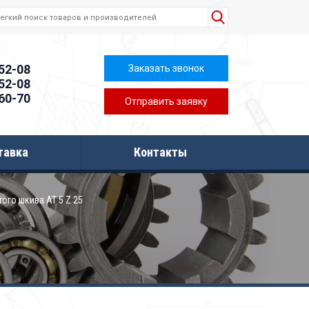
-52-08
Заказать звонок
-52-08
-60-70
Отправить заявку
тавка
Контакты
того шкива AT 5 Z 25