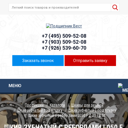
+7 (495) 509-52-08
+7 (903) 509-52-08
+7 (926) 539-60-70
Заказать звонок
Отправить заявку
МЕНЮ
Продукция
Каталоги
Шкивы для ремней
Шкив зубчатый под втулку
Шкив зубчатый L под втулку
Шкив зубчатый с ребордами L050 F Z 30 TB St
ШКИВ ЗУБЧАТЫЙ С РЕБОРДАМИ L050 F