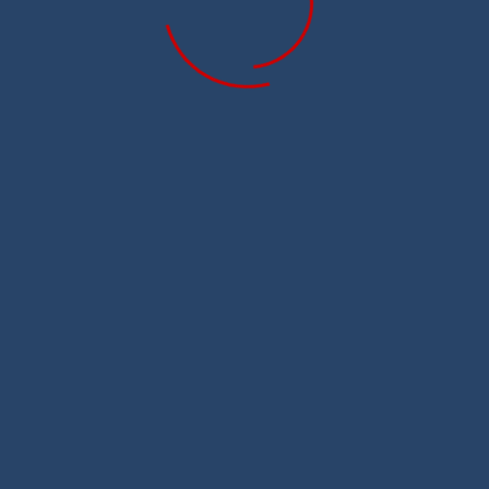
N III
N III
EN III
EN III
3M-HP
M: HP, HF
M: HP, HF
14M
3M-HP
5M
M: HP, HF
я AT10 ( АТ10 ) экструдированные Breco, Megadyne
я AT20 ( АТ20 ) экструдированные Breco, Megadyne
ля HTD 14M ( MTD 14M ) экструдированные Breco, Megadyne
EGADYNE MEGAPOWER профиль AT5
EGADYNE MEGAPOWER профиль AT10
GADYNE MEGAPOWER профиль T2,5
EGADYNE MEGAPOWER профиль T5
EGADYNE MEGAPOWER профиль T10
нние ремни MEGADYNE MEGAPOWER профиль T10 DD
нние ремни MEGADYNE MEGAPOWER профиль T5 DD