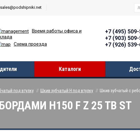
sales@podshipniki.net
Время работы офиcа и
+7 (495) 509
клада
+7 (903) 509
+7 (926) 539
Схема проезда
дители
Каталоги
Дос
бчатый под втулку
Шкив зубчатый H под втулку
Шкив зубчатый с ребо
ОРДАМИ H150 F Z 25 TB ST