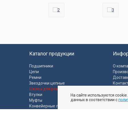
Каталог продукции
Инфо
Подшипники
О комп
Цепи
Произв
Ремни
Достав
Звездочки цепные
Контак
Шкивы для ремней
Полити
Втулки
На сайте используются cookie
Пользо
данных в соответствии с
поли
Муфты
Конвейерные ленты
Промышленные рукава
Ролики и моторбарабаны
Пластиковые направляющие