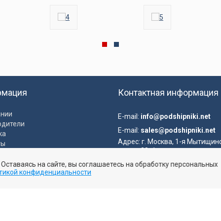
рмация
Контактная информация
ании
E-mail:
info@podshipniki.net
одители
E-mail:
sales@podshipniki.net
ка
Адрес:
г. Москва, 1-я Мытищин
ты
улица, 28с1
ка конфиденциальности
. Оставаясь на сайте, вы соглашаетесь на обработку персональных
вательское соглашение
тикой конфиденциальности
Отправить заявку