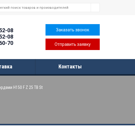
-52-08
Заказать звонок
-52-08
-60-70
Отправить заявку
тавка
Контакты
рдами H150 F Z 25 TB St