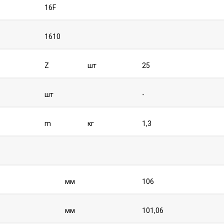
16F
1610
Z
шт
25
шт
-
m
кг
1,3
мм
106
мм
101,06