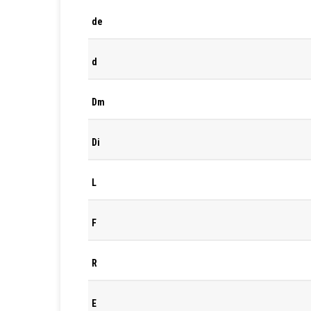
de
d
Dm
Di
L
F
R
E