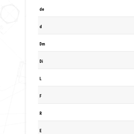
de
d
Dm
Di
L
F
R
E