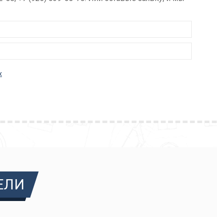
х
ЕЛИ