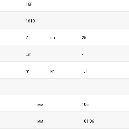
16F
1610
Z
шт
25
шт
-
m
кг
1,1
мм
106
мм
101,06