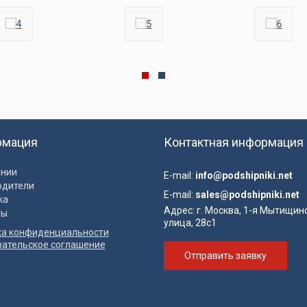
рмация
Контактная информация
ании
E-mail:
info@podshipniki.net
одители
E-mail:
sales@podshipniki.net
ка
Адрес:
г. Москва, 1-я Мытищин
ты
улица, 28с1
ка конфиденциальности
вательское соглашение
Отправить заявку