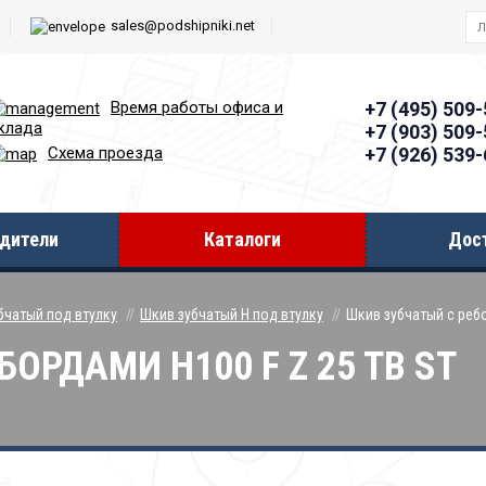
sales@podshipniki.net
Время работы офиcа и
+7 (495) 509
клада
+7 (903) 509
+7 (926) 539
Схема проезда
дители
Каталоги
Дос
бчатый под втулку
Шкив зубчатый H под втулку
Шкив зубчатый с ребо
ОРДАМИ H100 F Z 25 TB ST