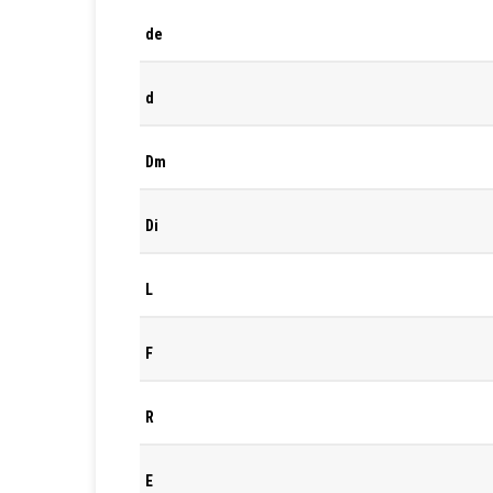
de
d
Dm
Di
L
F
R
E