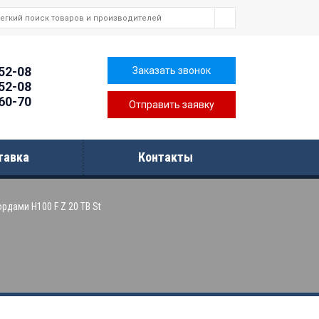
-52-08
Заказать звонок
-52-08
-60-70
Отправить заявку
тавка
Контакты
рдами H100 F Z 20 TB St