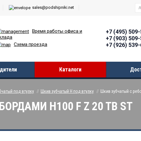
sales@podshipniki.net
Время работы офиcа и
+7 (495) 509
клада
+7 (903) 509
+7 (926) 539
Схема проезда
дители
Каталоги
Дос
бчатый под втулку
Шкив зубчатый H под втулку
Шкив зубчатый с ребо
ОРДАМИ H100 F Z 20 TB ST