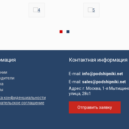
рмация
Контактная информация
ании
E-mail:
info@podshipniki.net
одители
E-mail:
sales@podshipniki.net
ка
Адрес:
г. Москва, 1-я Мытищин
ты
улица, 28с1
ка конфиденциальности
вательское соглашение
Отправить заявку