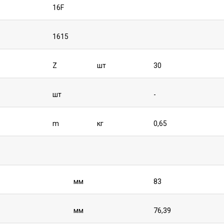
16F
1615
Z
шт
30
шт
-
m
кг
0,65
мм
83
мм
76,39