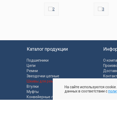
Каталог продукции
Инфо
Подшипники
О комп
Цепи
Произв
Ремни
Достав
Звездочки цепные
Контак
Шкивы для ремней
Полити
Втулки
На сайте используются cookie
Пользо
данных в соответствии с
поли
Муфты
Конвейерные ленты
Промышленные рукава
Ролики и моторбарабаны
Пластиковые направляющие