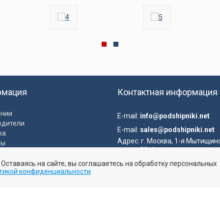
рмация
Контактная информация
ании
E-mail:
info@podshipniki.net
одители
E-mail:
sales@podshipniki.net
ка
Адрес:
г. Москва, 1-я Мытищин
ты
улица, 28с1
ка конфиденциальности
. Оставаясь на сайте, вы соглашаетесь на обработку персональных
вательское соглашение
тикой конфиденциальности
Отправить заявку