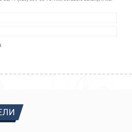
х
ЕЛИ