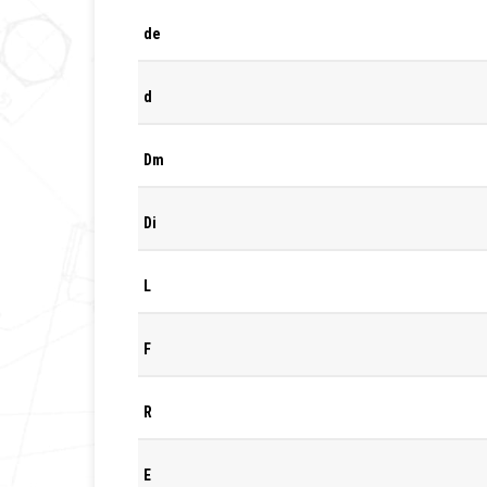
de
d
Dm
Di
L
F
R
E