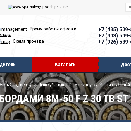
sales@podshipniki.net
Время работы офиcа и
+7 (495) 509
клада
+7 (903) 509
+7 (926) 539
Схема проезда
дители
Каталоги
Дос
бчатый под втулку
Шкив зубчатый HTD 8M под втулку
Шкив зубчатый 
ОРДАМИ 8M-50 F Z 30 TB ST