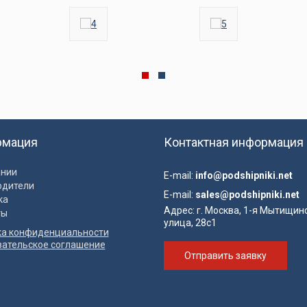
рмация
Контактная информация
ании
E-mail:
info@podshipniki.net
одители
E-mail:
sales@podshipniki.net
ка
Адрес:
г. Москва, 1-я Мытищин
ты
улица, 28с1
ка конфиденциальности
вательское соглашение
Отправить заявку