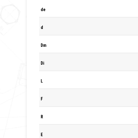
de
d
Dm
Di
L
F
R
E