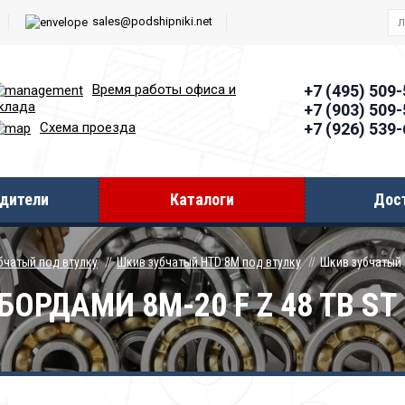
sales@podshipniki.net
Время работы офиcа и
+7 (495) 509
клада
+7 (903) 509
+7 (926) 539
Схема проезда
дители
Каталоги
Дос
бчатый под втулку
Шкив зубчатый HTD 8M под втулку
Шкив зубчатый 
ОРДАМИ 8M-20 F Z 48 TB ST