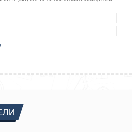
х
ЕЛИ