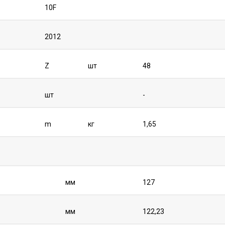
10F
2012
Z
шт
48
шт
-
m
кг
1,65
мм
127
мм
122,23