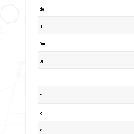
de
d
Dm
Di
L
F
R
E