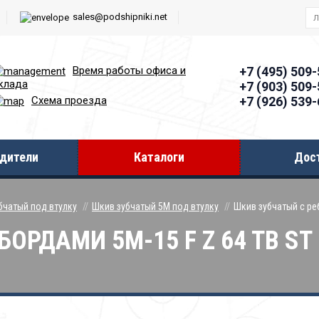
sales@podshipniki.net
Время работы офиcа и
+7 (495) 509
клада
+7 (903) 509
+7 (926) 539
Схема проезда
дители
Каталоги
Дос
бчатый под втулку
Шкив зубчатый 5М под втулку
Шкив зубчатый с реб
ОРДАМИ 5M-15 F Z 64 TB ST