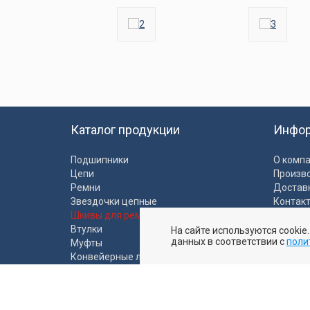
Каталог продукции
Инфо
Подшипники
О комп
Цепи
Произв
Ремни
Достав
Звездочки цепные
Контак
Шкивы для ремней
Полити
Втулки
На сайте используются cookie
Пользо
данных в соответствии с
поли
Муфты
Конвейерные ленты
Промышленные рукава
Ролики и моторбарабаны
Пластиковые направляющие