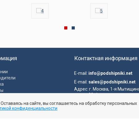
рмация
Контактная информация
ании
E-mail:
info@podshipniki.net
одители
E-mail:
sales@podshipniki.net
ка
Адрес:
г. Москва, 1-я Мытищин
ты
улица, 28с1
ка конфиденциальности
. Оставаясь на сайте, вы соглашаетесь на обработку персональных
вательское соглашение
тикой конфиденциальности
Отправить заявку