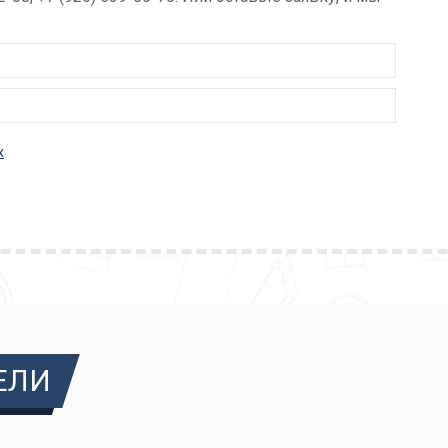
х
ЕЛИ