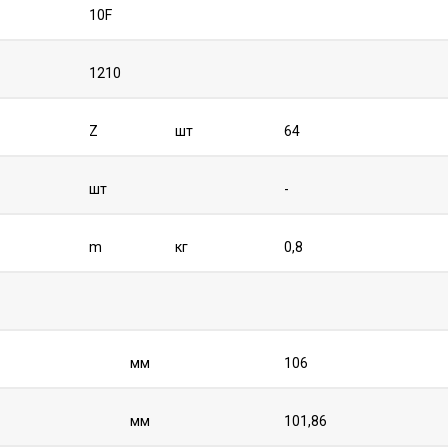
10F
1210
Z
шт
64
шт
-
m
кг
0,8
мм
106
мм
101,86