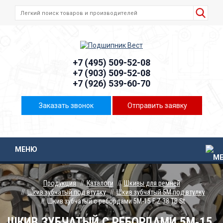
+7 (495) 509-52-08
+7 (903) 509-52-08
+7 (926) 539-60-70
Заказать звонок
Отправить заявку
МЕНЮ
Продукция
Каталоги
Шкивы для ремней
Шкив зубчатый под втулку
Шкив зубчатый 5М под втулку
Шкив зубчатый с ребордами 5M-15 F Z 38 TB St
ШКИВ ЗУБЧАТЫЙ С РЕБОРДАМИ 5M-15