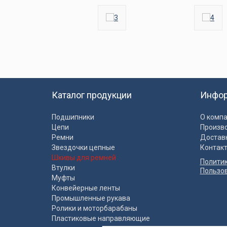
Каталог продукции
Инфо
Подшипники
О комп
Цепи
Произв
Ремни
Достав
Звездочки цепные
Контак
Шкивы для ремней
Полити
Втулки
Пользо
Муфты
Конвейерные ленты
Промышленные рукава
Ролики и моторбарабаны
Пластиковые направляющие