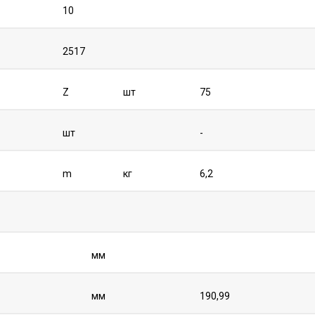
10
2517
Z
шт
75
шт
-
m
кг
6,2
мм
мм
190,99