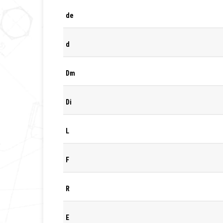
de
d
Dm
Di
L
F
R
E