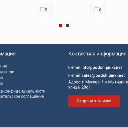
рмация
Контактная информация
ании
E-mail:
info@podshipniki.net
одители
E-mail:
sales@podshipniki.net
ка
Адрес:
г. Москва, 1-я Мытищин
ты
улица, 28с1
ка конфиденциальности
вательское соглашение
Отправить заявку