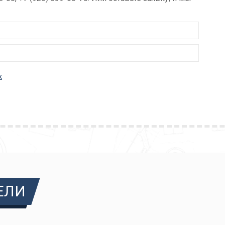
х
ЕЛИ