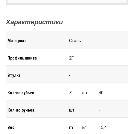
Характеристики
Материал
Сталь
Профиль шкива
2F
Втулка
-
Кол-во зубьев
Z
шт
40
Кол-во ручьев
шт
-
Вес
m
кг
15,4