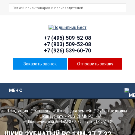
+7 (495) 509-52-08
+7 (903) 509-52-08
+7 (926) 539-60-70
Заказать звонок
Отправить заявку
МЕНЮ
Продукция
Каталоги
Шкивы для ремней
Зубчатые шкивы
Шкив зубчатый POLY CHAIN PC 14M
Шкив зубчатый PC 14M-37 Z 32 втулка TB 2517 St
ШКИВ ЗУБЧАТЫЙ PC 14M-37 Z 32