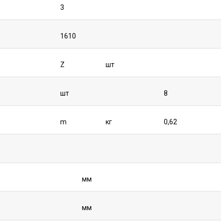
3
1610
Z
шт
шт
8
m
кг
0,62
мм
мм