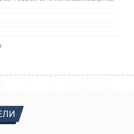
х
ЕЛИ