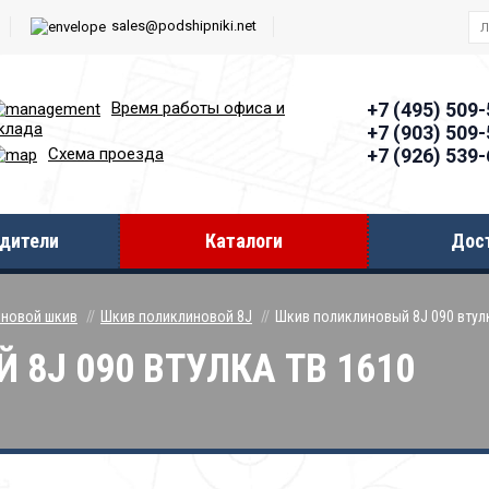
sales@podshipniki.net
Время работы офиcа и
+7 (495) 509
клада
+7 (903) 509
+7 (926) 539
Схема проезда
дители
Каталоги
Дос
новой шкив
Шкив поликлиновой 8J
Шкив поликлиновый 8J 090 втул
8J 090 ВТУЛКА ТВ 1610