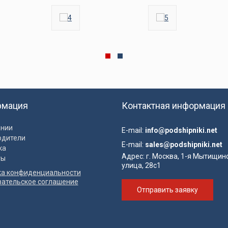
рмация
Контактная информация
ании
E-mail:
info@podshipniki.net
одители
E-mail:
sales@podshipniki.net
ка
Адрес:
г. Москва, 1-я Мытищин
ты
улица, 28с1
ка конфиденциальности
вательское соглашение
Отправить заявку