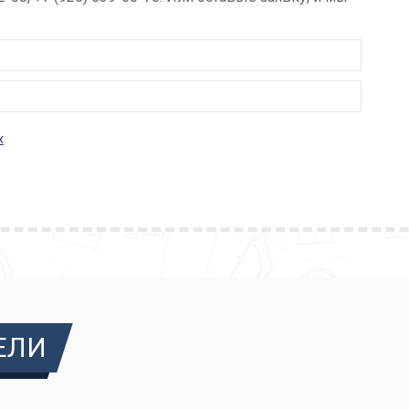
х
ЕЛИ