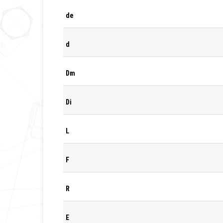
de
d
Dm
Di
L
F
R
E