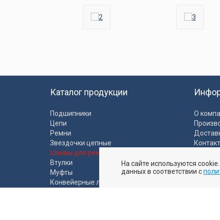
Каталог продукции
Инфо
Подшипники
О комп
Цепи
Произв
Ремни
Достав
Звездочки цепные
Контак
Шкивы для ремней
Полити
Втулки
На сайте используются cookie
Пользо
данных в соответствии с
поли
Муфты
Конвейерные ленты
Промышленные рукава
Ролики и моторбарабаны
Пластиковые направляющие