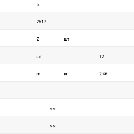
5
2517
Z
шт
шт
12
m
кг
2,46
мм
мм