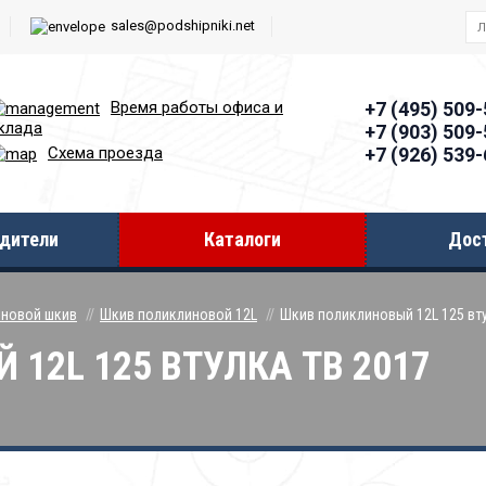
sales@podshipniki.net
Время работы офиcа и
+7 (495) 509
клада
+7 (903) 509
+7 (926) 539
Схема проезда
дители
Каталоги
Дос
новой шкив
Шкив поликлиновой 12L
Шкив поликлиновый 12L 125 вту
12L 125 ВТУЛКА ТВ 2017