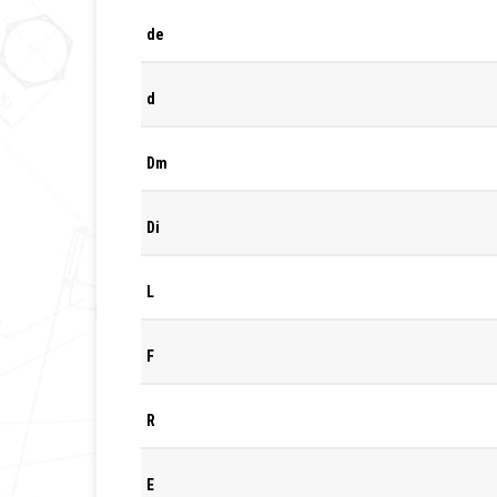
de
d
Dm
Di
L
F
R
E