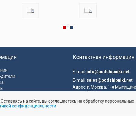
рмация
Контактная информация
ании
E-mail:
info@podshipniki.net
одители
E-mail:
sales@podshipniki.net
ка
Адрес:
г. Москва, 1-я Мытищин
ты
улица, 28с1
ка конфиденциальности
. Оставаясь на сайте, вы соглашаетесь на обработку персональных
вательское соглашение
тикой конфиденциальности
Отправить заявку