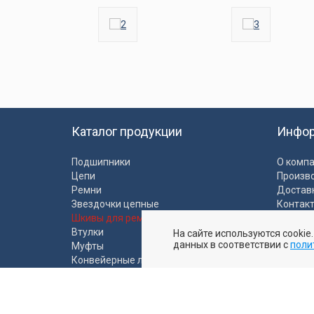
Каталог продукции
Инфо
Подшипники
О комп
Цепи
Произв
Ремни
Достав
Звездочки цепные
Контак
Шкивы для ремней
Полити
Втулки
На сайте используются cookie
Пользо
данных в соответствии с
поли
Муфты
Конвейерные ленты
Промышленные рукава
Ролики и моторбарабаны
Пластиковые направляющие