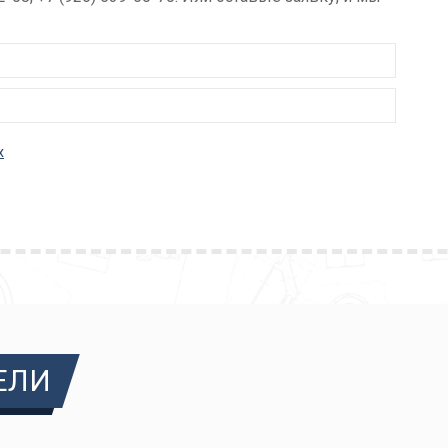
х
ЕЛИ