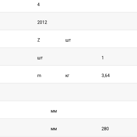
4
2012
Z
шт
шт
1
m
кг
3,64
мм
мм
280