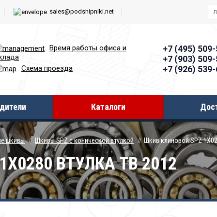
sales@podshipniki.net
Время работы офиcа и
+7 (495) 509
клада
+7 (903) 509
+7 (926) 539
Схема проезда
дители
Каталоги
Дос
ые шкивы
Шкивы SPZ с конической втулкой
Шкив клиновой SPZ 1Х02
1Х0280 ВТУЛКА ТВ 2012