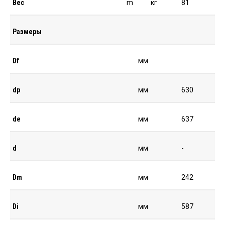
Вес
m
кг
81
Размеры
Df
мм
dp
мм
630
de
мм
637
d
мм
-
Dm
мм
242
Di
мм
587