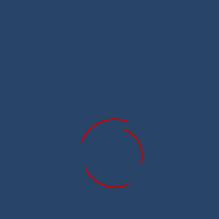
Клиновой ремень SPZ 787 Lw Ld ( SPZ787 )
Цена: по запросу
В корзину
В наличии
Клиновой ремень SPZ 772 Lw Ld ( SPZ772 )
Цена: по запросу
0
В корзину
В наличии
Корзин
0