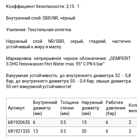
Коэффициент безопасности: 3,15 : 1.
Внутренний слой: SBR/NR, чёрный.
Усиление: Текстильная оплетка.
Наружный слой: NR/SBR, серый, гладкий, частично
устойчивый к жиру и маслу.
Маркировка: непрерывное черное обозначение: „SEMPERIT
S DHG Heisswasser/Hot Water max. 95° C PN 6 bar“.
Вакуумная устойчивость: до внутреннего диаметра 32: - 0,8
бар; до внутреннего диаметра 50: - 0,4 бар; свыше диаметра
50 нет вакуумной устойчивости!
Внутренний
Толщина
Наружный
Рабочее
Кол
Артикул
диаметр
стенки
диаметр
давление
вкл
(мм)
(мм)
(мм)
(бар)
681920635
6
3.5
13
6
2
681921335
13
3.5
20
6
2