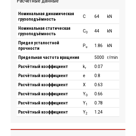
Расчётные данные
Номинальная динамическая
C
64
kN
грузоподъёмность
Номинальная статическая
C
44
kN
0
грузоподъёмность
Предел усталостной
P
1.86
kN
u
прочности
Предельная частота вращения
5000
r/min
Расчётный коэффициент
k
0.07
r
Расчётный коэффициент
e
0.8
Расчётный коэффициент
X
0.63
Расчётный коэффициент
Y
0.66
0
Расчётный коэффициент
Y
0.78
1
Расчётный коэффициент
Y
1.24
2