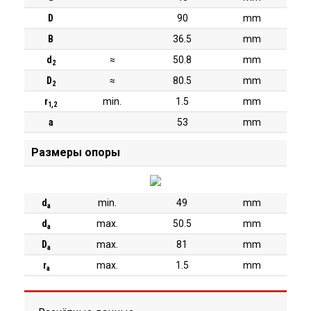
D
90
mm
B
36.5
mm
d
≈
50.8
mm
2
D
≈
80.5
mm
2
r
min.
1.5
mm
1,2
a
53
mm
Размеры опоры
d
min.
49
mm
a
d
max.
50.5
mm
a
D
max.
81
mm
a
r
max.
1.5
mm
a