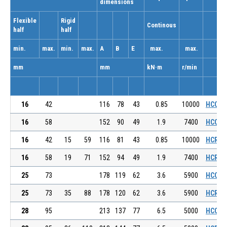
dimensions
Flexible
Rigid
Continous
half
half
min.
max.
min.
max.
A
B
E
max.
max.
mm
mm
kN·m
r/min
16
42
116
78
43
0.85
10000
HCCE 0
16
58
152
90
49
1.9
7400
HCCE 0
16
42
15
59
116
81
43
0.85
10000
HCRE 0
16
58
19
71
152
94
49
1.9
7400
HCRE 0
25
73
178
119
62
3.6
5900
HCCE 0
25
73
35
88
178
120
62
3.6
5900
HCRE 0
28
95
213
137
77
6.5
5000
HCCE 0