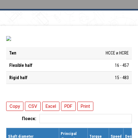
Тип
HCCE и HCRE
Flexible half
16 - 457
Rigid half
15 - 483
Copy
CSV
Excel
PDF
Print
Поиск:
Principal
Shaft diameter
Torque
Speed
Design