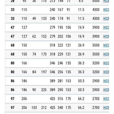
28
95
36
110
213
144
77
6.5
5000
HCRE 0
33
110
240
167
91
11.5
4300
HCCE 0
33
110
49
133
240
174
91
11.5
4300
HCRE 0
47
127
279
195
106
16.9
3900
HCCE 0
47
127
62
152
279
202
106
16.9
3900
HCRE 0
68
150
318
222
121
26.9
3500
HCCE 0
68
150
74
173
318
229
121
26.9
3500
HCRE 0
80
166
346
246
135
36.3
3200
HCCE 0
80
166
84
197
346
256
135
36.3
3200
HCRE 0
86
186
389
281
153
50.3
2900
HCCE 0
86
186
90
225
389
290
153
50.3
2900
HCRE 0
97
206
425
316
175
66.2
2700
HCCE 0
97
206
103
212
425
340
175
66.2
2700
HCRE 0