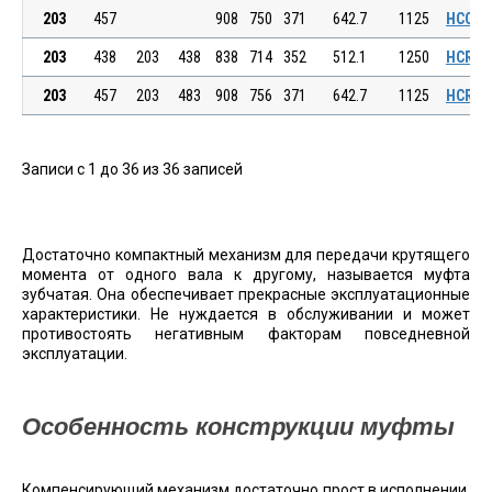
203
457
908
750
371
642.7
1125
HCCE 1
203
438
203
438
838
714
352
512.1
1250
HCRE 1
203
457
203
483
908
756
371
642.7
1125
HCRE 1
Записи с 1 до 36 из 36 записей
Достаточно компактный механизм для передачи крутящего
момента от одного вала к другому, называется муфта
зубчатая. Она обеспечивает прекрасные эксплуатационные
характеристики. Не нуждается в обслуживании и может
противостоять негативным факторам повседневной
эксплуатации.
Особенность конструкции муфты
Компенсирующий механизм достаточно прост в исполнении.