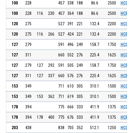
100
228
457
338
188
86.6
2500
HCCE 0
100
228
116
230
457
364
188
86.6
2500
HCRE 0
120
275
527
391
221
132.4
2200
HCCE 0
120
275
116
266
527
424
221
132.4
2200
HCRE 0
127
279
591
496
249
158.7
1750
HCCE 0
127
311
660
552
276
225.4
1625
HCCE 0
127
279
127
292
591
505
249
158.7
1750
HCRE 0
127
311
127
337
660
576
276
225.4
1625
HCRE 0
153
349
711
610
305
310.1
1500
HCCE 1
153
349
153
362
711
619
305
310.1
1500
HCRE 1
178
394
775
666
333
411.9
1375
HCCE 1
178
394
178
400
775
676
333
411.9
1375
HCRE 1
203
438
838
705
352
512.1
1250
HCCE 1