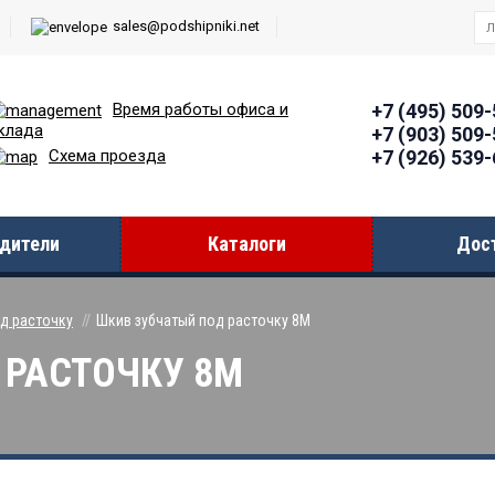
sales@podshipniki.net
Время работы офиcа и
+7 (495) 509
клада
+7 (903) 509
+7 (926) 539
Схема проезда
дители
Каталоги
Дос
д расточку
Шкив зубчатый под расточку 8M
 РАСТОЧКУ 8M