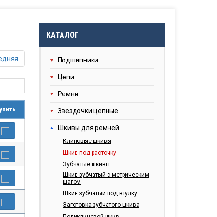
КАТАЛОГ
едняя
Подшипники
Цепи
Ремни
упить
Звездочки цепные
Шкивы для ремней
Клиновые шкивы
Шкив под расточку
Зубчатые шкивы
Шкив зубчатый с метрическим
шагом
Шкив зубчатый под втулку
Заготовка зубчатого шкива
Поликлиновой шкив