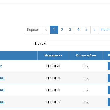
Первая
«
1
2
3
4
5
»
Посл
Поиск:
Маркировка
Кол-во зубьев
К
12
112 8M 20
112
 GG
112 8M 30
112
 GG
112 8M 50
112
 GG
112 8M 85
112