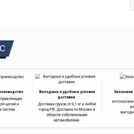
С
роизводство
Выгодные и удобные условия
Экономия 7
доставки.
аправляющих
использова
ля цепей и
Доставка грузов от 0,1 кг в любой
ан
х систем.
город РФ. Доставка по Москве и
выгодно
области собственными
автомобилями.